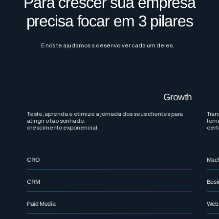
Para crescer sua empresa
precisa focar em 3 pilares
E nós te ajudamos a desenvolver cada um deles.
Growth
Teste, aprenda e otimize a jornada dos seus clientes para
Tran
atingir o tão sonhado:
toma
crescimento exponencial.
cert
CRO
Mach
CRM
Busi
Paid Media
Web 