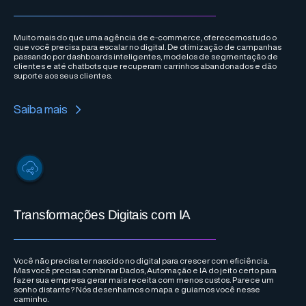
Muito mais do que uma agência de e-commerce, oferecemos tudo o
que você precisa para escalar no digital. De otimização de campanhas
passando por dashboards inteligentes, modelos de segmentação de
clientes e até chatbots que recuperam carrinhos abandonados e dão
suporte aos seus clientes.
Saiba mais
Transformações Digitais com IA
Você não precisa ter nascido no digital para crescer com eficiência.
Mas você precisa combinar Dados, Automação e IA do jeito certo para
fazer sua empresa gerar mais receita com menos custos. Parece um
sonho distante? Nós desenhamos o mapa e guiamos você nesse
caminho.