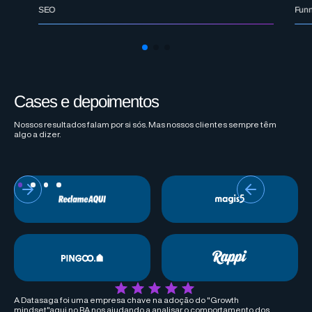
SEO
Funn
Cases e depoimentos
Nossos resultados falam por si sós. Mas nossos clientes sempre têm
algo a dizer.
A Datasaga foi uma empresa chave na adoção do "Growth
mindset"aqui no RA nos ajudando a analisar o comportamento dos