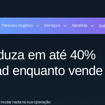
Para seu negócio
Serviços
Aprenda
So
duza em até 40%
ead enquanto vende
 mudar nada na sua operação.