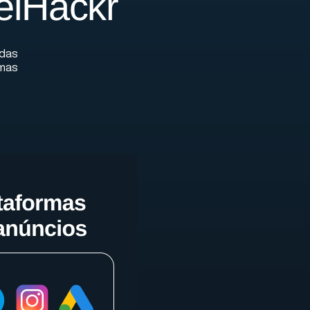
elHackr
 das
rmas