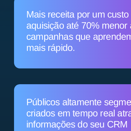
Mais receita por um custo
aquisição até 70% menor 
campanhas que aprendem
mais rápido.
Públicos altamente segm
criados em tempo real atr
informações do seu CRM