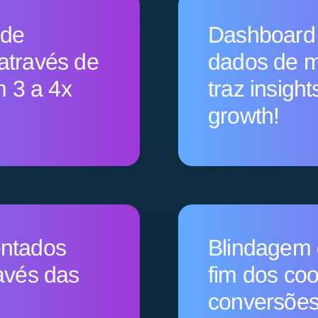
 de
Dashboard 
através de
dados de m
 3 a 4x
traz insigh
growth!
entados
Blindagem 
avés das
fim dos coo
conversões