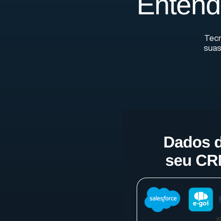
Entend
Tecn
suas