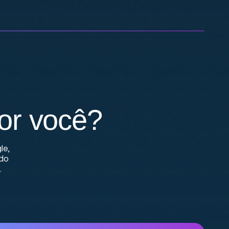
or você?
le,
 do
.