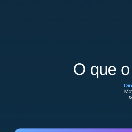
O que o
Di
Met
s