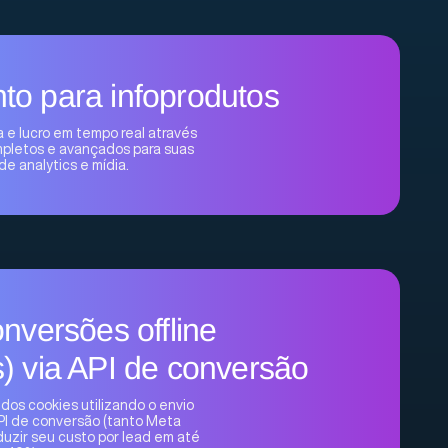
o para infoprodutos
e lucro em tempo real através
pletos e avançados para suas
de analytics e mídia.
nversões offline
) via API de conversão
 dos cookies utilizando o envio
PI de conversão (tanto Meta
uzir seu custo por lead em até