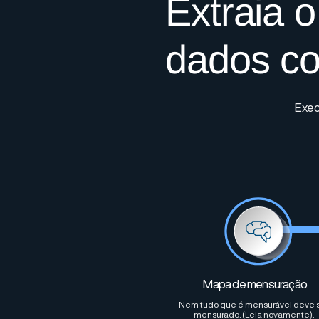
Extraia 
dados c
Exec
Mapa de mensuração
Nem tudo que é mensurável deve 
mensurado. (Leia novamente).