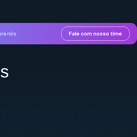
bre nós
Fale com nosso time
es