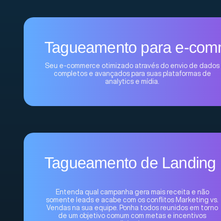
Tagueamento para e-com
Seu e-commerce otimizado através do envio de dados
completos e avançados para suas plataformas de
analytics e mídia.
Tagueamento de Landing
Entenda qual campanha gera mais receita e não
somente leads e acabe com os conflitos Marketing vs.
Vendas na sua equipe. Ponha todos reunidos em torno
de um objetivo comum com metas e incentivos