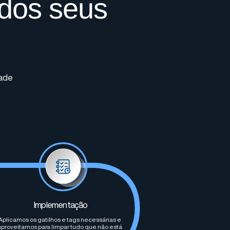
 dos seus
dade
Implementação
Aplicamos os gatilhos e tags necessárias e
aproveitamos para limpar tudo que não está