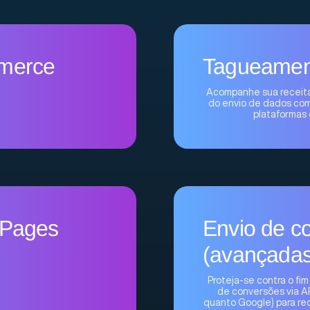
merce
Tagueament
Acompanhe sua receita 
do envio de dados com
plataformas 
 Pages
Envio de co
(avançadas
Proteja-se contra o fim
de conversões via A
quanto Google) para red