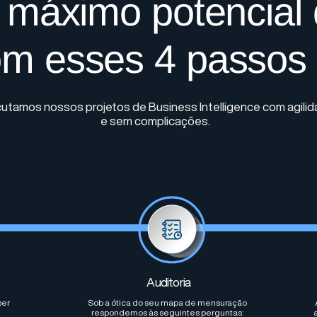
o máximo potencial
om esses 4 passos
utamos nossos projetos de Business Intelligence com agili
e sem complicações.
Auditoria
ser
Sob a ótica do seu mapa de mensuração
respondemos às seguintes perguntas: