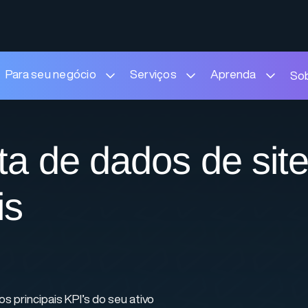
Para seu negócio
Serviços
Aprenda
So
ta de dados de sit
is
 principais KPI’s do seu ativo