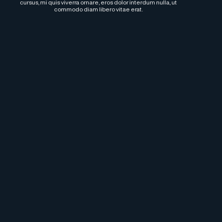
cursus, mi quis viverra ornare, eros dolor interdum nulla, ut
commodo diam libero vitae erat.